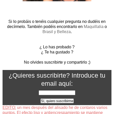
Si lo probáis o tenéis cualquier pregunta no dudéis en
decírmelo. También podéis encontrarlo en
Maquillalia
o
Brasil y Belleza
.
¿ Lo has probado ?
¿ Te ha gustado ?
No olvides suscribirte y compartirlo ;)
¿Quieres suscribirte? Introduce tu
email aquí:
EDITO:
un mes después del alisado he de contaros varios
puntos. El efecto liso y antiencrespamiento se mantiene