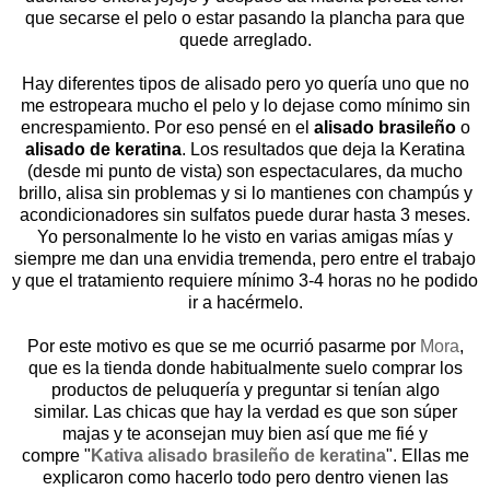
que secarse el pelo o estar pasando la plancha para que
quede arreglado.
Hay diferentes tipos de alisado pero yo quería uno que no
me estropeara mucho el pelo y lo dejase como mínimo sin
encrespamiento. Por eso pensé en el
alisado brasileño
o
alisado de keratina
. Los resultados que deja la Keratina
(desde mi punto de vista) son espectaculares, da mucho
brillo, alisa sin problemas y si lo mantienes con champús y
acondicionadores sin sulfatos puede durar hasta 3 meses.
Yo personalmente lo he visto en varias amigas mías y
siempre me dan una envidia tremenda, pero entre el trabajo
y que el tratamiento requiere mínimo 3-4 horas no he podido
ir a hacérmelo.
Por este motivo es que se me ocurrió pasarme por
Mora
,
que es la tienda donde habitualmente suelo comprar los
productos de peluquería y preguntar si tenían algo
similar. Las chicas que hay la verdad es que son súper
majas y te aconsejan muy bien así que me fié y
compre "
Kativa alisado brasileño de keratina
". Ellas me
explicaron como hacerlo todo pero dentro vienen las